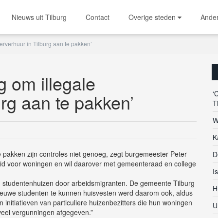
Nieuws uit Tilburg
Contact
Overige steden
Ande
erverhuur in Tilburg aan te pakken’
g om illegale
‘
rg aan te pakken’
T
W
K
 pakken zijn controles niet genoeg, zegt burgemeester Peter
D
leid voor woningen en wil daarover met gemeenteraad en college
I
n studentenhuizen door arbeidsmigranten. De gemeente Tilburg
H
nieuwe studenten te kunnen huisvesten werd daarom ook, aldus
initiatieven van particuliere huizenbezitters die hun woningen
U
veel vergunningen afgegeven.”