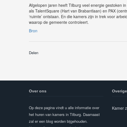
Afgelopen jaren heeft Tilburg veel energie gestoken in
als TalentSquare (Hart van Brabantlaan) en PAX (cen
‘ruimte’ ontstaan. En die kamers zijn in trek voor arbeid
waarop de gemeente controleert.
Bron
Delen
Over ons
Overige
Op deze pagina vindt u alle informatie over
Kamer z
het huren van kamers in Tilburg. Daarnaast
zal er een blog worden bijgehouden.