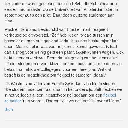
flexstuderen wordt gesteund door de LSVb, die zich hiervoor al
eerder hard maakte. Op de Universiteit van Amsterdam start in
september 2016 een pilot. Daar doen duizend studenten aan
mee.
Machiel Hermans, bestuurslid van Fractie Front, reageert
verheugd op dit voorstel. “Zelf heb ik een ‘break’ tussen mijn
bachelor en master ingepland zodat ik nu een bestuursjaar kan
doen. Maar dit plan was voor mij een uitkomst geweest: ik had
dan alsnog voor weinig geld een paar vakken kunnen volgen. Ook
blijkt uit onderzoek van Front dat als gevolg van het leenstelsel
minder studenten ervoor kiezen om een bestuursjaar te doen. Je
betaalt namelijk wel collegegeld voor een heel jaar. Wat dat
betreft is de mogelijkheid om flexibel te studeren ideaal.”
Iris Wester, voorzitter van Fractie SAM, kan zich hierin vinden.
“De student moet centraal staan in het onderwijs. Zelf hebben we
in het verleden al een initiatiefvoorstel gedaan om een
flexibel
semester
in te voeren. Daarom zijn we ook positief over dit idee.”
Bron