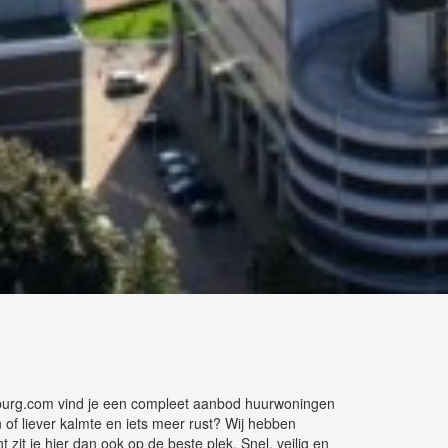
ntilburg.com vind je een compleet aanbod huurwoningen
of liever kalmte en iets meer rust? Wij hebben
zit je hier dan ook op de beste plek. Snel, veilig en