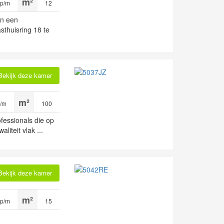
 p/m
12
in een
sthuisring 18 te
Bekijk deze kamer
p/m
100
fessionals die op
liteit vlak ...
Bekijk deze kamer
 p/m
15