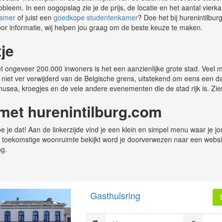
bleem. In een oogopslag zie je de prijs, de locatie en het aantal vier
kamer
of juist een
goedkope studentenkamer
? Doe het bij hurenintilb
r informatie, wij helpen jou graag om de beste keuze te maken.
tje
et ongeveer 200.000 inwoners is het een aanzienlijke grote stad. Vee
k niet ver verwijderd van de Belgische grens, uitstekend om eens een d
musea, kroegjes en de vele andere evenementen die de stad rijk is. Zien
 met hurenintilburg.com
e dat! Aan de linkerzijde vind je een klein en simpel menu waar je jouw
ou toekomstige woonruimte bekijkt word je doorverwezen naar een websit
g.
Gasthuisring