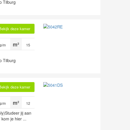
o Tilburg
Bekijk deze kamer
 p/m
15
o Tilburg
Bekijk deze kamer
 p/m
12
y)Studeer jij aan
 kom je hier ...