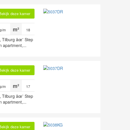
Bekijk deze kamer
 p/m
18
, Tilburg âœ¨ Step
n apartment,...
Bekijk deze kamer
 p/m
17
, Tilburg âœ¨ Step
n apartment,...
Bekijk deze kamer