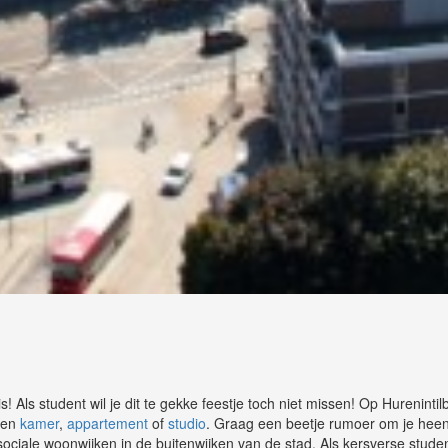
is! Als student wil je dit te gekke feestje toch niet missen! Op Hureni
 een
kamer
,
appartement
of
studio
. Graag een beetje rumoer om je heen 
ciale woonwijken in de buitenwijken van de stad. Als kersverse student 