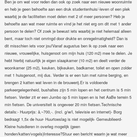
Ben je om wat voor reden dan ook op zoek naar een nieuwe woonruimte
en heb je geen behoefte aan een druk studentenhuis/-leven of een plek
waarbij je de faciliteiten moet delen met 2 of meer personen? Heb je
behoefte aan wat meer ruimte en vind je het niet erg om dit met 1 ander
persoon te delen? Of zoek je bewust iets waarbij je niet helemaal alleen
bent, maar toch niet omringd door drukte en onregelmatigheid? Dan is
dit misschien iets voor jou!Vanaf augustus ben ik op zoek naar een
nieuwe, vrouwelijke, huisgenoot om mijn huis (120 m2) mee te delen. Je
hebt hierbij natuurlijk je eigen slaapkamer (10 m2) en deelt verder de
woonkamer (25 m2), keuken, bijkeuken, badkamer, toilet en open zolder
met 1 huisgenoot, mij dus. Verder is er een tuin met ruime berging, en
brengen 2 katten wat leven in de brouwerij.Er is voldoende
parkeergelegenheid, bushaltes zijn 5 min lopen en het centrum is 5 min
fietsen. Verder zit er een Jumbo op 5 min lopen en is het AaBe terrein 5
min fietsen. De universiteit is ongeveer 20 min fietsen.Technische
details:- Huurprijs: â‚¬700,-. (incl. g/w/l, televisie en internet)- Borg
bedraagt 1,5x de huur- Huurtoeslag is niet mogelijk- Gemeubileerd-
Kleine huisdieren in overleg mogelijk (geen
honden/katten/vogels)Interesse?Stuur een bericht waarin je wat meer