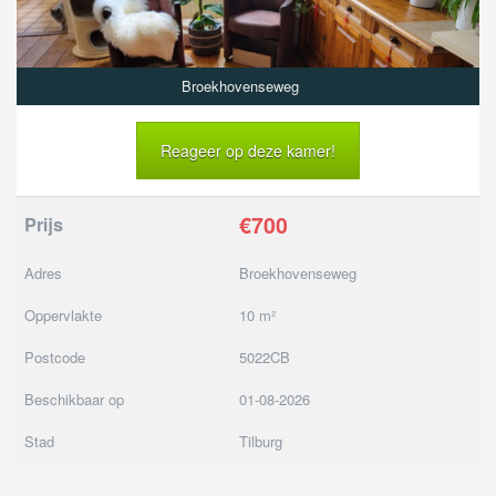
Broekhovenseweg
Reageer op deze kamer!
€700
Prijs
Adres
Broekhovenseweg
Oppervlakte
10 m²
Postcode
5022CB
Beschikbaar op
01-08-2026
Stad
Tilburg