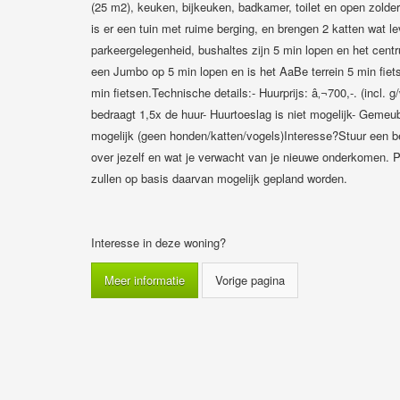
(25 m2), keuken, bijkeuken, badkamer, toilet en open zolder
is er een tuin met ruime berging, en brengen 2 katten wat le
parkeergelegenheid, bushaltes zijn 5 min lopen en het centru
een Jumbo op 5 min lopen en is het AaBe terrein 5 min fiets
min fietsen.Technische details:- Huurprijs: â‚¬700,-. (incl. g/
bedraagt 1,5x de huur- Huurtoeslag is niet mogelijk- Gemeubi
mogelijk (geen honden/katten/vogels)Interesse?Stuur een be
over jezelf en wat je verwacht van je nieuwe onderkomen. P
zullen op basis daarvan mogelijk gepland worden.
Interesse in deze woning?
Meer informatie