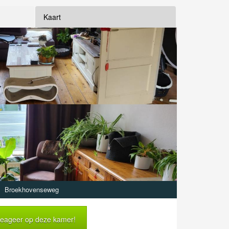
Kaart
Broekhovenseweg
eageer op deze kamer!