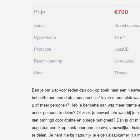
€700
Prijs
Adres
Broekhovens
Oppervlakte
10 m²
Postcode
5022CB
Beschikbaar op
01-08-2026
Stad
Tilburg
Ben je om wat voor reden dan ook op zoek naar een nieuwe
behoefte aan een druk studentenhuis/-leven of een plek waar
2 of meer personen? Heb je behoefte aan wat meer ruimte en
ander persoon te delen? Of zoek je bewust iets waarbij je n
niet omringd door drukte en onregelmatigheid? Dan is dit mi
augustus ben ik op zoek naar een nieuwe, vrouwelijke, hui
te delen. Je hebt hierbij natuurlijk je eigen slaapkamer (1