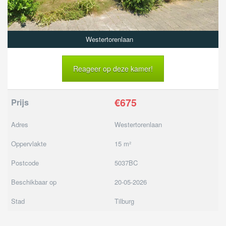
Westertorenlaan
Reageer op deze kamer!
€675
Prijs
Adres
Westertorenlaan
Oppervlakte
15 m²
Postcode
5037BC
Beschikbaar op
20-05-2026
Stad
Tilburg