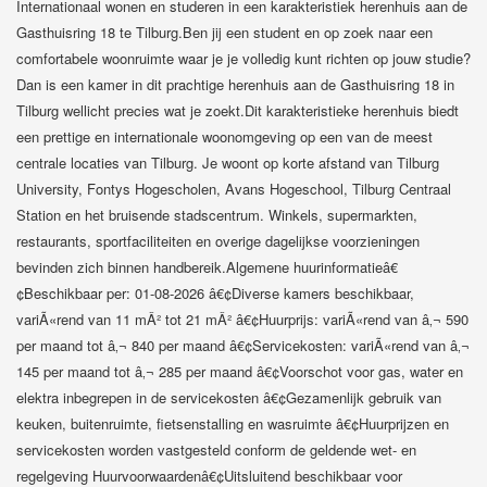
Internationaal wonen en studeren in een karakteristiek herenhuis aan de
Gasthuisring 18 te Tilburg.Ben jij een student en op zoek naar een
comfortabele woonruimte waar je je volledig kunt richten op jouw studie?
Dan is een kamer in dit prachtige herenhuis aan de Gasthuisring 18 in
Tilburg wellicht precies wat je zoekt.Dit karakteristieke herenhuis biedt
een prettige en internationale woonomgeving op een van de meest
centrale locaties van Tilburg. Je woont op korte afstand van Tilburg
University, Fontys Hogescholen, Avans Hogeschool, Tilburg Centraal
Station en het bruisende stadscentrum. Winkels, supermarkten,
restaurants, sportfaciliteiten en overige dagelijkse voorzieningen
bevinden zich binnen handbereik.Algemene huurinformatieâ€
¢Beschikbaar per: 01-08-2026 â€¢Diverse kamers beschikbaar,
variÃ«rend van 11 mÂ² tot 21 mÂ² â€¢Huurprijs: variÃ«rend van â‚¬ 590
per maand tot â‚¬ 840 per maand â€¢Servicekosten: variÃ«rend van â‚¬
145 per maand tot â‚¬ 285 per maand â€¢Voorschot voor gas, water en
elektra inbegrepen in de servicekosten â€¢Gezamenlijk gebruik van
keuken, buitenruimte, fietsenstalling en wasruimte â€¢Huurprijzen en
servicekosten worden vastgesteld conform de geldende wet- en
regelgeving Huurvoorwaardenâ€¢Uitsluitend beschikbaar voor