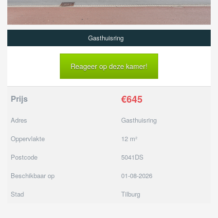
Gasthuisring
Reageer op deze kamer!
€645
Prijs
Adres
Gasthuisring
Oppervlakte
12 m²
Postcode
5041DS
Beschikbaar op
01-08-2026
Stad
Tilburg