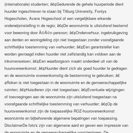
(internationale) studenten; â€¢Gedurende de gehele huurperiode dient
huurder ingeschreven te staan bij Tilburg University, Fontys
Hogescholen, Avans Hogeschool of een vergelijkbare erkende
onderwijsinstelling in de regio; â€¢De woonruimte is uitsluitend bestemd
voor bewoning door Ã©Ã©n persoon; â€¢Onderverhuur, ingebruikgeving
aan derden en woningdeling zijn niet toegestaan zonder voorafgaande
schriftelijke toestemming van verhuurder; â€¢Een garantsteller kan
worden gevraagd indien huurder niet zelfstandig kan voldoen aan de
inkomenseisen; â€¢Een waarborgsom maakt onderdeel uit van de
huurovereenkomst; â€¢Huurder dient zich als goed huurder te gedragen
en de woonruimte overeenkomstig de bestemming te gebruiken; â€
¢Roken is niet toegestaan in de woonruimte en de gemeenschappelijke
ruimten; â€¢Huisdieren zijn niet toegestaan; â€¢Eventuele wijzigingen
of toevoegingen aan de woonruimte zijn uitsluitend toegestaan na
voorafgaande schriftelijke toestemming van verhuurder; â€¢Op de
huurovereenkomst zijn de toepasselijke ROZ-huurovereenkomst
woonruimte en bijbehorende algemene bepalingen van toepassing.
DisclaimerDe foto's zijn van algemene aard en geven een impressie van
de woonruimte en de gemeenschappelijke voorzieningen. De